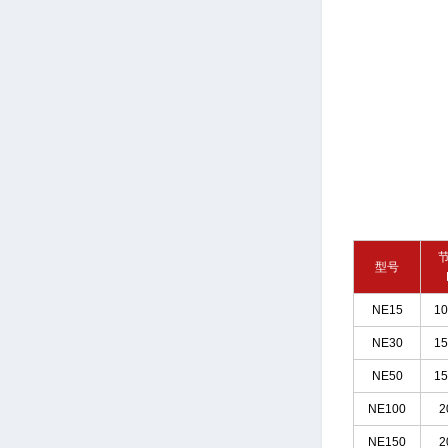
型号
NE15
10
NE30
15
NE50
15
NE100
2
NE150
2