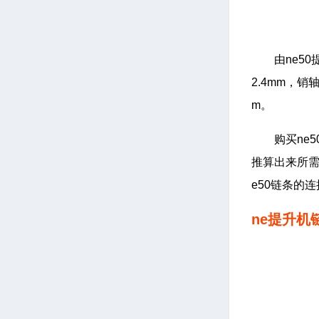
由ne5
2.4mm，销
m。
购买ne
推算出来所需
e50链条的
ne提升机