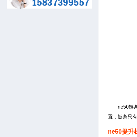
ne50
置，链条只有
ne50提