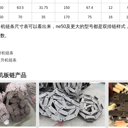
50
63.5
31.75
150
67.4
12
50
70
35
170
75
16
升机链条尺寸表可以看出来，ne50及更大的型号都是双排链样式
参数。
提升机链条
0提升机链条
机板链产品