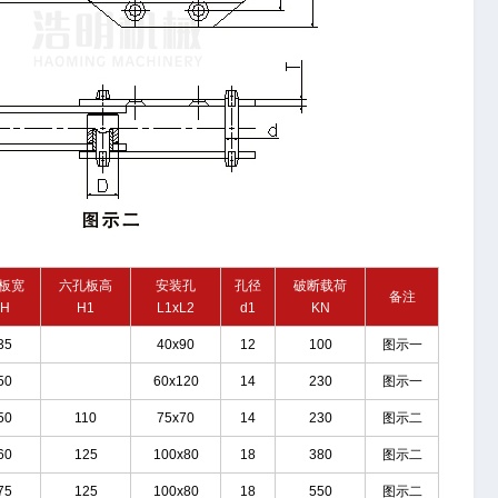
板宽
六孔板高
安装孔
孔径
破断载荷
备注
H
H1
L1xL2
d1
KN
35
40x90
12
100
图示一
50
60x120
14
230
图示一
50
110
75x70
14
230
图示二
60
125
100x80
18
380
图示二
75
125
100x80
18
550
图示二