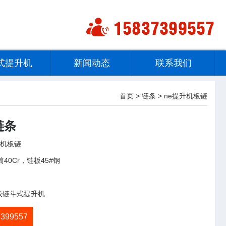
式提升机
新闻动态
联系我们
首页
>
链条
>
ne提升机板链
链条
升机板链
0Cr，链板45#钢
板链斗式提升机
399557