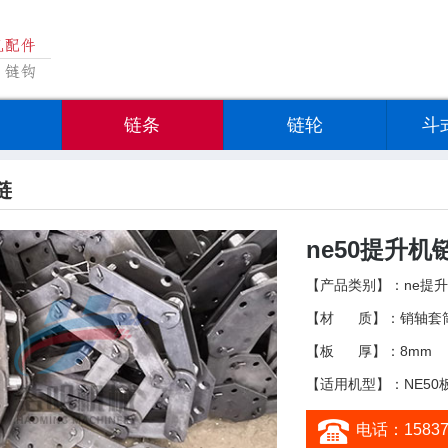
链条
链轮
斗
链
ne50提升机
【产品类别】：
ne提
【材 质】：销轴套筒4
【板 厚】：8mm
【适用机型】：NE50
电话：15837